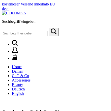
kostenloser Versand innerhalb EU
de
en
Suchbegriff eingeben
Suchen
nach:
Home
Damen
Café & Co
Accessoires
Beauty
Deutsch
English