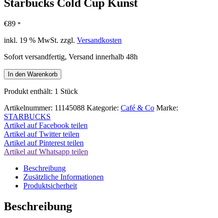
Starbucks Cold Cup Kunst
€
89
*
inkl. 19 % MwSt.
zzgl.
Versandkosten
Sofort versandfertig, Versand innerhalb 48h
Starbucks
In den Warenkorb
Cold
Cup
Produkt enthält: 1
Stück
Kunst
Menge
Artikelnummer:
11145088
Kategorie:
Café & Co
Marke:
STARBUCKS
Artikel auf Facebook teilen
Artikel auf Twitter teilen
Artikel auf Pinterest teilen
Artikel auf Whatsapp teilen
Beschreibung
Zusätzliche Informationen
Produktsicherheit
Beschreibung