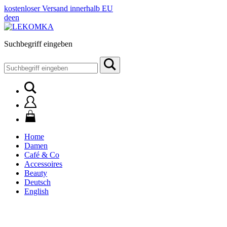
kostenloser Versand innerhalb EU
de
en
Suchbegriff eingeben
Suchen
nach:
Home
Damen
Café & Co
Accessoires
Beauty
Deutsch
English