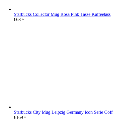
Starbucks Collector Mug Rosa Pink Tasse Kaffeetass
€
68
*
Starbucks City Mug Leipzig Germany Icon Serie Coff
€
169
*