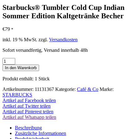
Starbucks® Tumbler Cold Cup Indian
Sommer Edition Kaltgetränke Becher
€
79
*
inkl. 19 % MwSt.
zzgl.
Versandkosten
Sofort versandfertig, Versand innerhalb 48h
Starbucks®
Tumbler
In den Warenkorb
Cold
Cup
Produkt enthält: 1
Stück
Indian
Sommer
Artikelnummer:
11131367
Kategorie:
Café & Co
Marke:
Edition
STARBUCKS
Kaltgetränke
Artikel auf Facebook teilen
Becher
Artikel auf Twitter teilen
Menge
Artikel auf Pinterest teilen
Artikel auf Whatsapp teilen
Beschreibung
Zusätzliche Informationen
Produktsicherheit