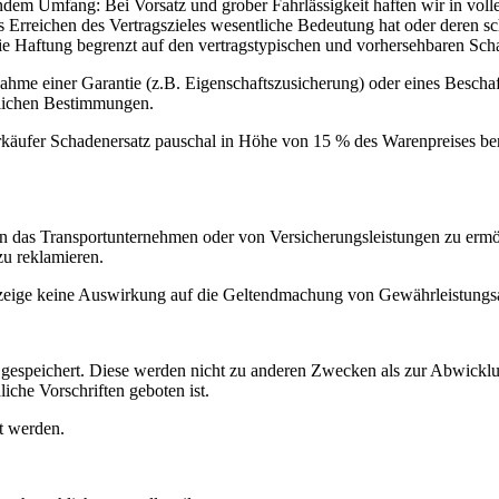
em Umfang: Bei Vorsatz und grober Fahrlässigkeit haften wir in voller 
das Erreichen des Vertragszieles wesentliche Bedeutung hat oder deren s
 die Haftung begrenzt auf den vertragstypischen und vorhersehbaren Sch
ahme einer Garantie (z.B. Eigenschaftszusicherung) oder eines Bescha
zlichen Bestimmungen.
rkäufer Schadenersatz pauschal in Höhe von 15 % des Warenpreises ber
das Transportunternehmen oder von Versicherungsleistungen zu ermög
u reklamieren.
zeige keine Auswirkung auf die Geltendmachung von Gewährleistungsan
 gespeichert. Diese werden nicht zu anderen Zwecken als zur Abwicklu
liche Vorschriften geboten ist.
t werden.