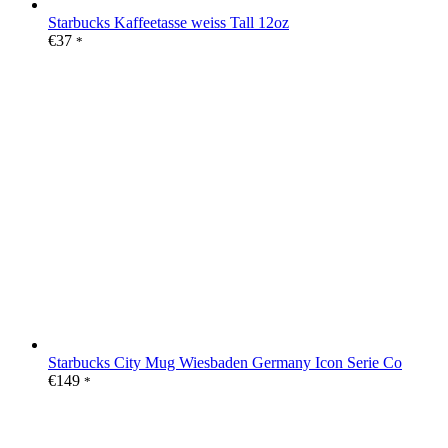
Starbucks Kaffeetasse weiss Tall 12oz
€
37
*
Starbucks City Mug Wiesbaden Germany Icon Serie Co
€
149
*