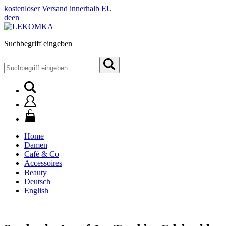
kostenloser Versand innerhalb EU
de
en
Suchbegriff eingeben
Suchen
nach:
Home
Damen
Café & Co
Accessoires
Beauty
Deutsch
English