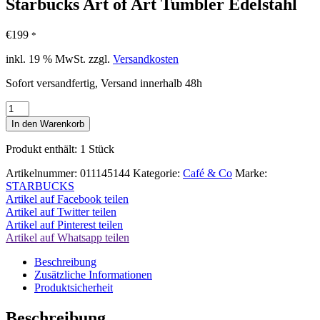
Starbucks Art of Art Tumbler Edelstahl
€
199
*
inkl. 19 % MwSt.
zzgl.
Versandkosten
Sofort versandfertig, Versand innerhalb 48h
Starbucks
Art
In den Warenkorb
of
Art
Produkt enthält: 1
Stück
Tumbler
Edelstahl
Artikelnummer:
011145144
Kategorie:
Café & Co
Marke:
Menge
STARBUCKS
Artikel auf Facebook teilen
Artikel auf Twitter teilen
Artikel auf Pinterest teilen
Artikel auf Whatsapp teilen
Beschreibung
Zusätzliche Informationen
Produktsicherheit
Beschreibung