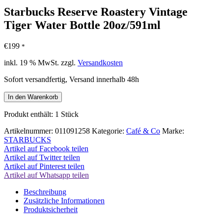
Starbucks Reserve Roastery Vintage
Tiger Water Bottle 20oz/591ml
€
199
*
inkl. 19 % MwSt.
zzgl.
Versandkosten
Sofort versandfertig, Versand innerhalb 48h
Starbucks
In den Warenkorb
Reserve
Roastery
Produkt enthält: 1
Stück
Vintage
Tiger
Artikelnummer:
011091258
Kategorie:
Café & Co
Marke:
Water
STARBUCKS
Bottle
Artikel auf Facebook teilen
20oz/591ml
Artikel auf Twitter teilen
Menge
Artikel auf Pinterest teilen
Artikel auf Whatsapp teilen
Beschreibung
Zusätzliche Informationen
Produktsicherheit