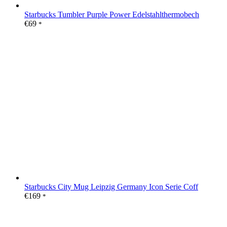
Starbucks Tumbler Purple Power Edelstahlthermobech
€
69
*
Starbucks City Mug Leipzig Germany Icon Serie Coff
€
169
*