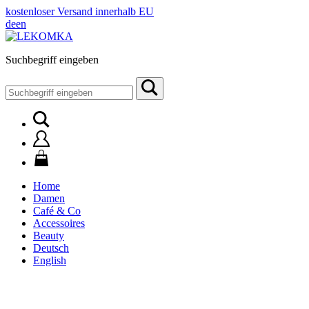
kostenloser Versand innerhalb EU
de
en
Suchbegriff eingeben
Suchen
nach:
Home
Damen
Café & Co
Accessoires
Beauty
Deutsch
English