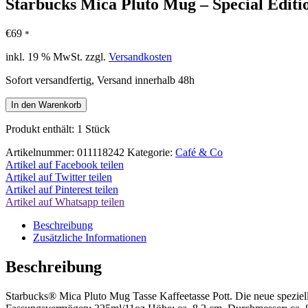
Starbucks Mica Pluto Mug – Special Editio
€
69
*
inkl. 19 % MwSt.
zzgl.
Versandkosten
Sofort versandfertig, Versand innerhalb 48h
Starbucks
In den Warenkorb
Mica
Pluto
Produkt enthält: 1
Stück
Mug
-
Artikelnummer:
011118242
Kategorie:
Café & Co
Special
Artikel auf Facebook teilen
Edition
Artikel auf Twitter teilen
-
Artikel auf Pinterest teilen
Tasse
Artikel auf Whatsapp teilen
Kaffeetasse
Beschreibung
Pott
Zusätzliche Informationen
Menge
Beschreibung
Starbucks® Mica Pluto Mug Tasse Kaffeetasse Pott. Die neue speziel