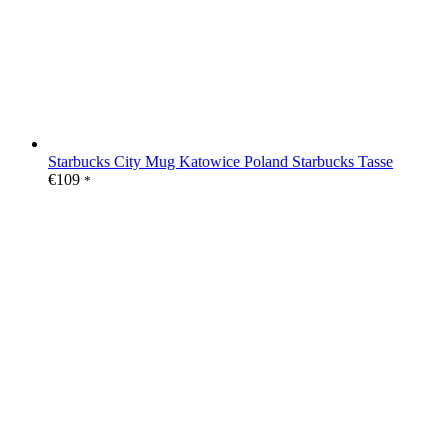
Starbucks City Mug Katowice Poland Starbucks Tasse
€
109
*