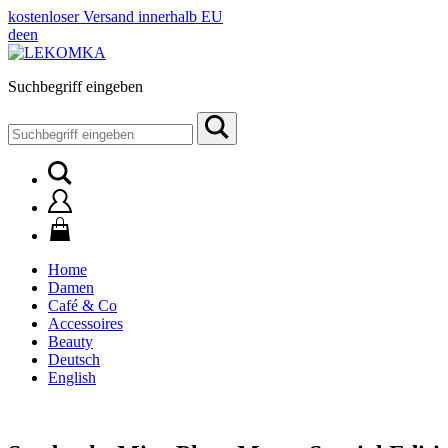
kostenloser Versand innerhalb EU
de
en
Suchbegriff eingeben
Suchen
nach:
Home
Damen
Café & Co
Accessoires
Beauty
Deutsch
English