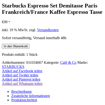
Starbucks Espresso Set Demitasse Paris
Frankreich/France Kaffee Espresso Tasse
€
99
*
inkl. 19 % MwSt.
zzgl.
Versandkosten
Sofort versandfertig, Versand innerhalb 48h
Starbucks
In den Warenkorb
Espresso
Set
Produkt enthält: 1
Stück
Demitasse
Paris
Artikelnummer:
011034667
Kategorie:
Café & Co
Marke:
Frankreich/France
STARBUCKS
Kaffee
Artikel auf Facebook teilen
Espresso
Artikel auf Twitter teilen
Tasse
Artikel auf Pinterest teilen
Menge
Artikel auf Whatsapp teilen
Beschreibung
Zusätzliche Informationen
Produktsicherheit