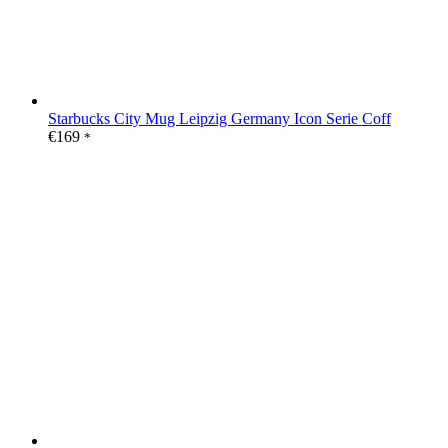
Starbucks City Mug Leipzig Germany Icon Serie Coff
€
169
*