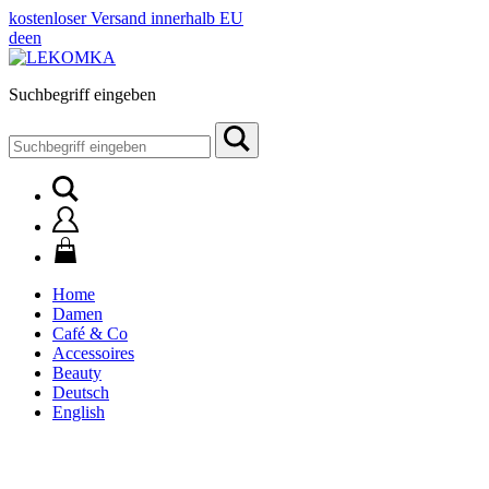
kostenloser Versand innerhalb EU
de
en
Suchbegriff eingeben
Suchen
nach:
Home
Damen
Café & Co
Accessoires
Beauty
Deutsch
English