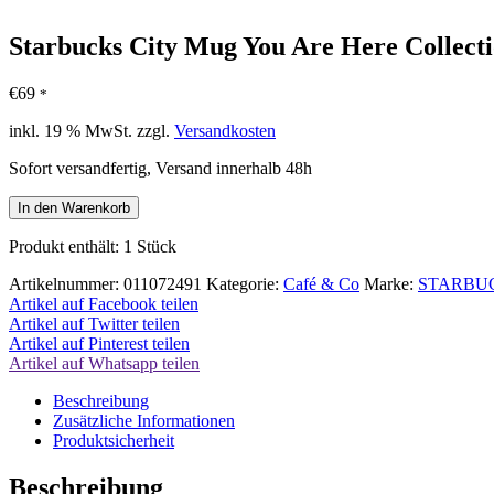
Starbucks City Mug You Are Here Collecti
€
69
*
inkl. 19 % MwSt.
zzgl.
Versandkosten
Sofort versandfertig, Versand innerhalb 48h
Starbucks
In den Warenkorb
City
Mug
Produkt enthält: 1
Stück
You
Are
Artikelnummer:
011072491
Kategorie:
Café & Co
Marke:
STARBU
Here
Artikel auf Facebook teilen
Collection
Artikel auf Twitter teilen
Heidelberg
Artikel auf Pinterest teilen
Kaffeetasse
Artikel auf Whatsapp teilen
Coffee
Beschreibung
Cup
Zusätzliche Informationen
Menge
Produktsicherheit
Beschreibung