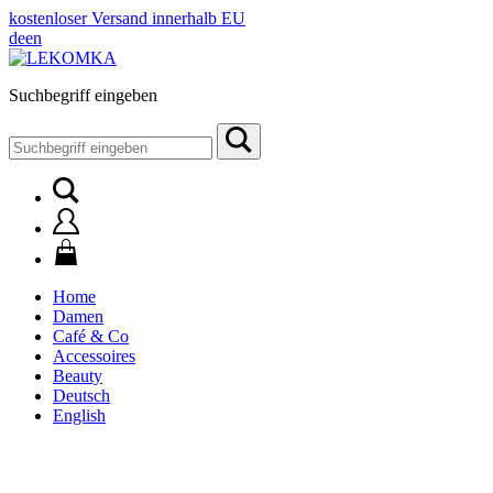
kostenloser Versand innerhalb EU
de
en
Suchbegriff eingeben
Suchen
nach:
Home
Damen
Café & Co
Accessoires
Beauty
Deutsch
English