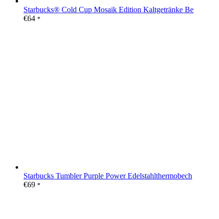
Starbucks® Cold Cup Mosaik Edition Kaltgetränke Be
€
64
*
Starbucks Tumbler Purple Power Edelstahlthermobech
€
69
*