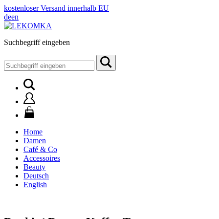
kostenloser Versand innerhalb EU
de
en
Suchbegriff eingeben
Suchen
nach:
Home
Damen
Café & Co
Accessoires
Beauty
Deutsch
English