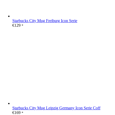
Starbucks City Mug Freiburg Icon Serie
€
129
*
Starbucks City Mug Leipzig Germany Icon Serie Coff
€
169
*