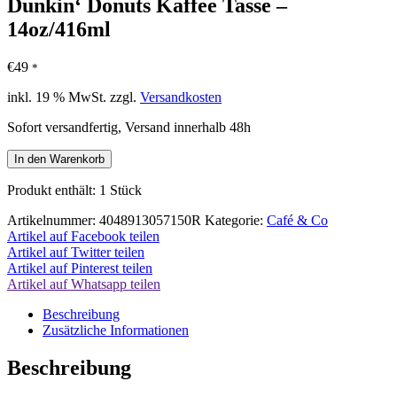
Dunkin‘ Donuts Kaffee Tasse –
14oz/416ml
€
49
*
inkl. 19 % MwSt.
zzgl.
Versandkosten
Sofort versandfertig, Versand innerhalb 48h
Dunkin'
In den Warenkorb
Donuts
Kaffee
Produkt enthält: 1
Stück
Tasse
-
Artikelnummer:
4048913057150R
Kategorie:
Café & Co
14oz/416ml
Artikel auf Facebook teilen
Menge
Artikel auf Twitter teilen
Artikel auf Pinterest teilen
Artikel auf Whatsapp teilen
Beschreibung
Zusätzliche Informationen
Beschreibung