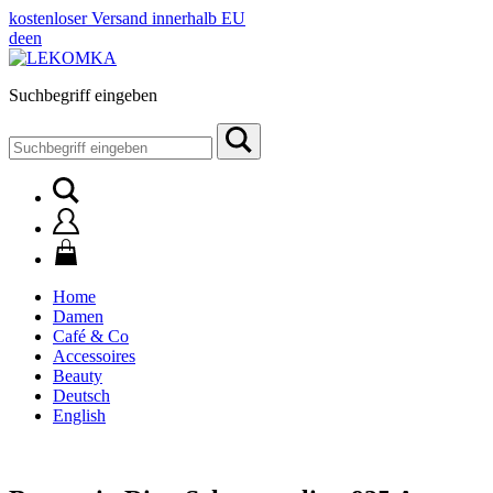
kostenloser Versand innerhalb EU
de
en
Suchbegriff eingeben
Suchen
nach:
Home
Damen
Café & Co
Accessoires
Beauty
Deutsch
English