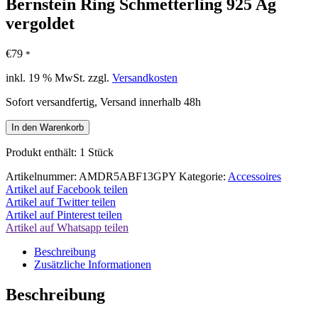
Bernstein Ring Schmetterling 925 Ag
vergoldet
€
79
*
inkl. 19 % MwSt.
zzgl.
Versandkosten
Sofort versandfertig, Versand innerhalb 48h
Bernstein
In den Warenkorb
Ring
Schmetterling
Produkt enthält: 1
Stück
925
Ag
Artikelnummer:
AMDR5ABF13GPY
Kategorie:
Accessoires
vergoldet
Artikel auf Facebook teilen
Menge
Artikel auf Twitter teilen
Artikel auf Pinterest teilen
Artikel auf Whatsapp teilen
Beschreibung
Zusätzliche Informationen
Beschreibung