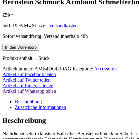
Bernstein Schmuck Armband Schmetterlin
€
59
*
inkl. 19 % MwSt.
zzgl.
Versandkosten
Sofort versandfertig, Versand innerhalb 48h
Bernstein
In den Warenkorb
Schmuck
Armband
Produkt enthält: 1
Stück
Schmetterlinge
925
Artikelnummer:
AMB4DOL19AG
Kategorie:
Accessoires
Ag
Artikel auf Facebook teilen
Menge
Artikel auf Twitter teilen
Artikel auf Pinterest teilen
Artikel auf Whatsapp teilen
Beschreibung
Zusätzliche Informationen
Beschreibung
Natürlicher sehr exklusiver Baltischer Bernsteinschmuck in Silberfass