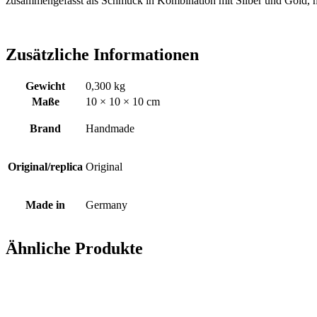
zusammengefasst als Schmuck in Kombination mit Silber und Gold, mo
Zusätzliche Informationen
Gewicht
0,300 kg
Maße
10 × 10 × 10 cm
Brand
Handmade
Original/replica
Original
Made in
Germany
Ähnliche Produkte