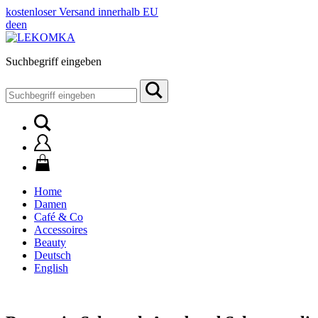
kostenloser Versand innerhalb EU
de
en
Suchbegriff eingeben
Suchen
nach:
Home
Damen
Café & Co
Accessoires
Beauty
Deutsch
English