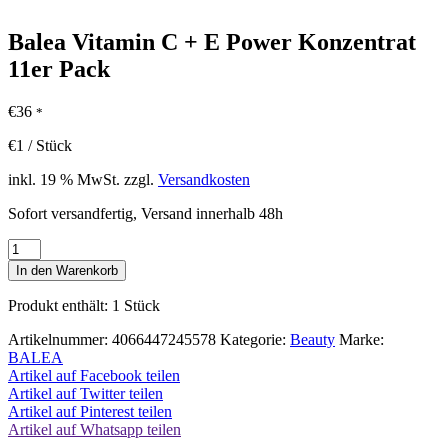
Balea Vitamin C + E Power Konzentrat
11er Pack
€
36
*
€
1
/
Stück
inkl. 19 % MwSt.
zzgl.
Versandkosten
Sofort versandfertig, Versand innerhalb 48h
Balea
Vitamin
In den Warenkorb
C
+
Produkt enthält: 1
Stück
E
Power
Artikelnummer:
4066447245578
Kategorie:
Beauty
Marke:
Konzentrat
BALEA
11er
Artikel auf Facebook teilen
Pack
Artikel auf Twitter teilen
Menge
Artikel auf Pinterest teilen
Artikel auf Whatsapp teilen