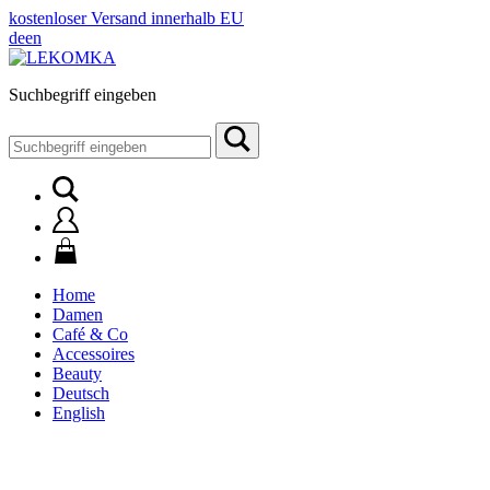
kostenloser Versand innerhalb EU
de
en
Suchbegriff eingeben
Suchen
nach:
Home
Damen
Café & Co
Accessoires
Beauty
Deutsch
English