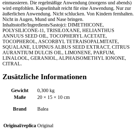
einmassieren. Die regelmäßige Anwendung (morgens und abends)
wird empfohlen. Kapselinhalt reicht für eine Anwendung. Nur zur
äußerlichen Anwendung. Nicht schlucken. Von Kindern fernhalten.
Nicht in Augen, Mund und Nase bringen.
Inhaltsstoffe/Ingredients/Sastojci: DIMETHICONE,
POLYSILICONE-11, TRISILOXANE, HELIANTHUS
ANNUUS SEED OIL, TOCOPHERYL ACETATE,
TOCOPHEROL, ASCORBYL TETRAISOPALMITATE,
SQUALANE, LUPINUS ALBUS SEED EXTRACT, CITRUS
AURANTIUM DULCIS OIL, LIMONENE, PARFUM,
LINALOOL, GERANIOL, ALPHAISOMETHYL IONONE,
CITRAL.
Zusätzliche Informationen
Gewicht
0,300 kg
Maße
20 × 15 × 10 cm
Brand
Balea
Original/replica
Original