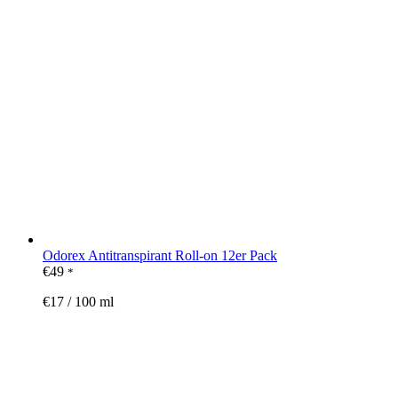
Odorex Antitranspirant Roll-on 12er Pack
€
49
*
€
17
/
100
ml