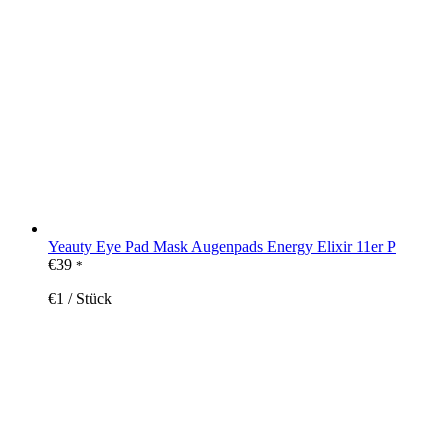
Yeauty Eye Pad Mask Augenpads Energy Elixir 11er P
€
39
*
€
1
/
Stück